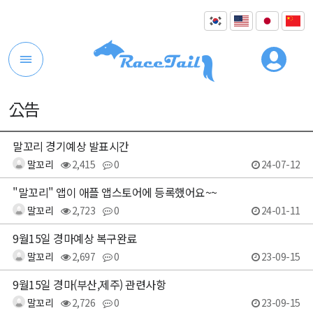
公告
말꼬리 경기예상 발표시간
말꼬리
2,415
0
24-07-12
"말꼬리" 앱이 애플 앱스토어에 등록했어요~~
말꼬리
2,723
0
24-01-11
9월15일 경마예상 복구완료
말꼬리
2,697
0
23-09-15
9월15일 경마(부산,제주) 관련사항
말꼬리
2,726
0
23-09-15